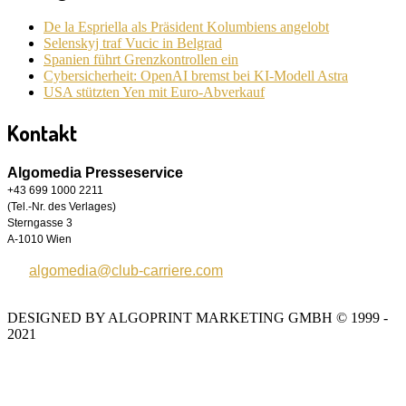
De la Espriella als Präsident Kolumbiens angelobt
Selenskyj traf Vucic in Belgrad
Spanien führt Grenzkontrollen ein
Cybersicherheit: OpenAI bremst bei KI-Modell Astra
USA stützten Yen mit Euro-Abverkauf
Kontakt
Algomedia Presseservice
+43 699 1000 2211
(Tel.-Nr. des Verlages)
Sterngasse 3
A-1010 Wien
algomedia@club-carriere.com
DESIGNED BY ALGOPRINT MARKETING GMBH © 1999 -
2021