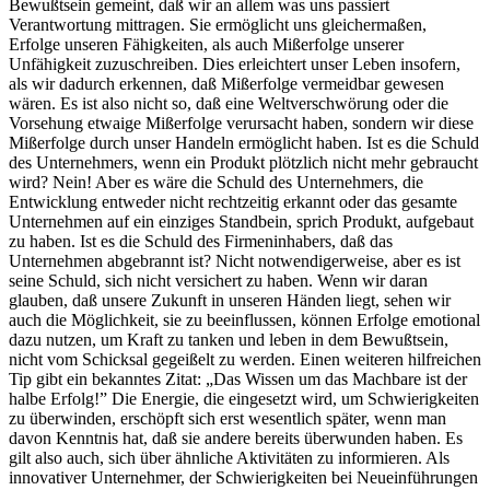
Bewußtsein gemeint, daß wir an allem was uns passiert
Verantwortung mittragen. Sie ermöglicht uns gleichermaßen,
Erfolge unseren Fähigkeiten, als auch Mißerfolge unserer
Unfähigkeit zuzuschreiben. Dies erleichtert unser Leben insofern,
als wir dadurch erkennen, daß Mißerfolge vermeidbar gewesen
wären. Es ist also nicht so, daß eine Weltverschwörung oder die
Vorsehung etwaige Mißerfolge verursacht haben, sondern wir diese
Mißerfolge durch unser Handeln ermöglicht haben. Ist es die Schuld
des Unternehmers, wenn ein Produkt plötzlich nicht mehr gebraucht
wird? Nein! Aber es wäre die Schuld des Unternehmers, die
Entwicklung entweder nicht rechtzeitig erkannt oder das gesamte
Unternehmen auf ein einziges Standbein, sprich Produkt, aufgebaut
zu haben. Ist es die Schuld des Firmeninhabers, daß das
Unternehmen abgebrannt ist? Nicht notwendigerweise, aber es ist
seine Schuld, sich nicht versichert zu haben. Wenn wir daran
glauben, daß unsere Zukunft in unseren Händen liegt, sehen wir
auch die Möglichkeit, sie zu beeinflussen, können Erfolge emotional
dazu nutzen, um Kraft zu tanken und leben in dem Bewußtsein,
nicht vom Schicksal gegeißelt zu werden. Einen weiteren hilfreichen
Tip gibt ein bekanntes Zitat: „Das Wissen um das Machbare ist der
halbe Erfolg!” Die Energie, die eingesetzt wird, um Schwierigkeiten
zu überwinden, erschöpft sich erst wesentlich später, wenn man
davon Kenntnis hat, daß sie andere bereits überwunden haben. Es
gilt also auch, sich über ähnliche Aktivitäten zu informieren. Als
innovativer Unternehmer, der Schwierigkeiten bei Neueinführungen