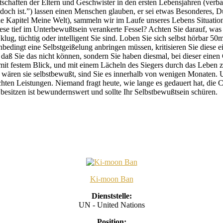
tschaften der Eltern und Geschwister in den ersten Lebensjahren (verb
 doch ist.”) lassen einen Menschen glauben, er sei etwas Besonderes, D
 Kapitel Meine Welt), sammeln wir im Laufe unseres Lebens Situatione
e tief im Unterbewußtsein verankerte Fessel? Achten Sie darauf, was Si
klug, tüchtig oder intelligent Sie sind. Loben Sie sich selbst hörbar 50
ingt eine Selbstgeißelung anbringen müssen, kritisieren Sie diese eine
o, daß Sie das nicht können, sondern Sie haben diesmal, bei dieser eine
 mit festem Blick, und mit einem Lächeln des Siegers durch das Leben zu
s wären sie selbstbewußt, sind Sie es innerhalb von wenigen Monaten. 
achten Leistungen. Niemand fragt heute, wie lange es gedauert hat, di
 besitzen ist bewundernswert und sollte Ihr Selbstbewußtsein schüren.
Ki-moon Ban
Dienststelle:
UN - United Nations
Position: