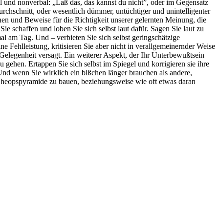
al und nonverbal: „Laß das, das kannst du nicht”, oder im Gegensatz
urchschnitt, oder wesentlich dümmer, untüchtiger und unintelligenter
n und Beweise für die Richtigkeit unserer gelernten Meinung, die
e schaffen und loben Sie sich selbst laut dafür. Sagen Sie laut zu
mal am Tag. Und – verbieten Sie sich selbst geringschätzige
 Fehlleistung, kritisieren Sie aber nicht in verallgemeinernder Weise
n Gelegenheit versagt. Ein weiterer Aspekt, der Ihr Unterbewußtsein
 gehen. Ertappen Sie sich selbst im Spiegel und korrigieren sie ihre
Und wenn Sie wirklich ein bißchen länger brauchen als andere,
e Cheopspyramide zu bauen, beziehungsweise wie oft etwas daran