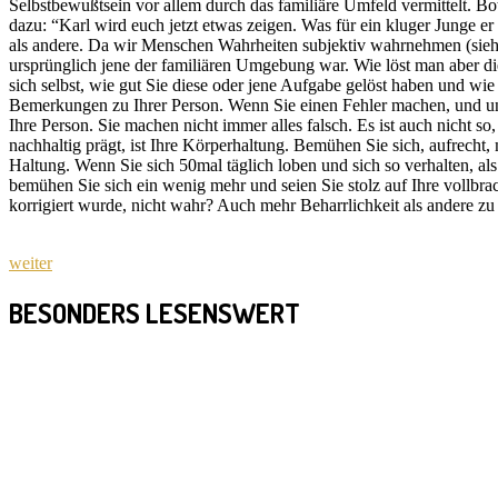
Selbstbewußtsein vor allem durch das familiäre Umfeld vermittelt. Bo
dazu: “Karl wird euch jetzt etwas zeigen. Was für ein kluger Junge er
als andere. Da wir Menschen Wahrheiten subjektiv wahrnehmen (siehe
ursprünglich jene der familiären Umgebung war. Wie löst man aber dies
sich selbst, wie gut Sie diese oder jene Aufgabe gelöst haben und wie 
Bemerkungen zu Ihrer Person. Wenn Sie einen Fehler machen, und unbed
Ihre Person. Sie machen nicht immer alles falsch. Es ist auch nicht s
nachhaltig prägt, ist Ihre Körperhaltung. Bemühen Sie sich, aufrecht,
Haltung. Wenn Sie sich 50mal täglich loben und sich so verhalten, al
bemühen Sie sich ein wenig mehr und seien Sie stolz auf Ihre vollbr
korrigiert wurde, nicht wahr? Auch mehr Beharrlichkeit als andere zu
weiter
BESONDERS LESENSWERT