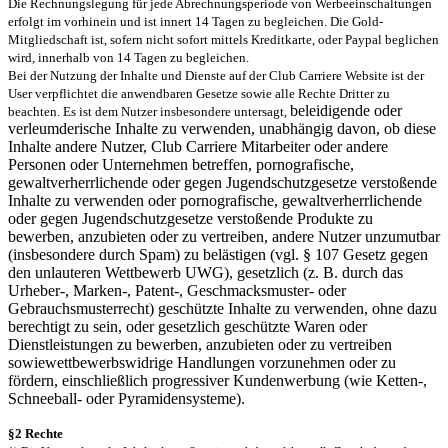
Die Rechnungslegung für jede Abrechnungsperiode von Werbeeinschaltungen
erfolgt im vorhinein und ist innert 14 Tagen zu begleichen. Die Gold-
Mitgliedschaft ist, sofern nicht sofort mittels Kreditkarte, oder Paypal beglichen
wird, innerhalb von 14 Tagen zu begleichen.
Bei der Nutzung der Inhalte und Dienste auf der Club Carriere Website ist der
User verpflichtet die anwendbaren Gesetze sowie alle Rechte Dritter zu
beleidigende oder
beachten. Es ist dem Nutzer insbesondere untersagt,
verleumderische Inhalte zu verwenden, unabhängig davon, ob diese
Inhalte andere Nutzer, Club Carriere Mitarbeiter oder andere
Personen oder Unternehmen betreffen, pornografische,
gewaltverherrlichende oder gegen Jugendschutzgesetze verstoßende
Inhalte zu verwenden oder pornografische, gewaltverherrlichende
oder gegen Jugendschutzgesetze verstoßende Produkte zu
bewerben, anzubieten oder zu vertreiben, andere Nutzer unzumutbar
(insbesondere durch Spam) zu belästigen (vgl. § 107 Gesetz gegen
den unlauteren Wettbewerb UWG), gesetzlich (z. B. durch das
Urheber-, Marken-, Patent-, Geschmacksmuster- oder
Gebrauchsmusterrecht) geschützte Inhalte zu verwenden, ohne dazu
berechtigt zu sein, oder gesetzlich geschützte Waren oder
Dienstleistungen zu bewerben, anzubieten oder zu vertreiben
sowiewettbewerbswidrige Handlungen vorzunehmen oder zu
fördern, einschließlich progressiver Kundenwerbung (wie Ketten­-,
Schneeball- oder Pyramidensysteme).
§2 Rechte