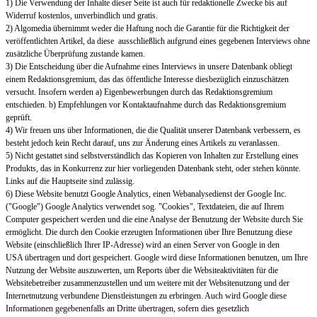
1) Die Verwendung der Inhalte dieser Seite ist auch für redaktionelle Zwecke bis auf
Widerruf kostenlos, unverbindlich und gratis.
2) Algomedia übernimmt weder die Haftung noch die Garantie für die Richtigkeit der
veröffentlichten Artikel, da diese ausschließlich aufgrund eines gegebenen Interviews ohne
zusätzliche Überprüfung zustande kamen.
3) Die Entscheidung über die Aufnahme eines Interviews in unsere Datenbank obliegt
einem Redaktionsgremium, das das öffentliche Interesse diesbezüglich einzuschätzen
versucht. Insofern werden a) Eigenbewerbungen durch das Redaktionsgremium
entschieden. b) Empfehlungen vor Kontaktaufnahme durch das Redaktionsgremium
geprüft.
4) Wir freuen uns über Informationen, die die Qualität unserer Datenbank verbessern, es
besteht jedoch kein Recht darauf, uns zur Änderung eines Artikels zu veranlassen.
5) Nicht gestattet sind selbstverständlich das Kopieren von Inhalten zur Erstellung eines
Produkts, das in Konkurrenz zur hier vorliegenden Datenbank steht, oder stehen könnte.
Links auf die Hauptseite sind zulässig.
6) Diese Website benutzt Google Analytics, einen Webanalysedienst der Google Inc.
("Google") Google Analytics verwendet sog. "Cookies", Textdateien, die auf Ihrem
Computer gespeichert werden und die eine Analyse der Benutzung der Website durch Sie
ermöglicht. Die durch den Cookie erzeugten Informationen über Ihre Benutzung diese
Website (einschließlich Ihrer IP-Adresse) wird an einen Server von Google in den
USA übertragen und dort gespeichert. Google wird diese Informationen benutzen, um Ihre
Nutzung der Website auszuwerten, um Reports über die Websiteaktivitäten für die
Websitebetreiber zusammenzustellen und um weitere mit der Websitenutzung und der
Internetnutzung verbundene Dienstleistungen zu erbringen. Auch wird Google diese
Informationen gegebenenfalls an Dritte übertragen, sofern dies gesetzlich