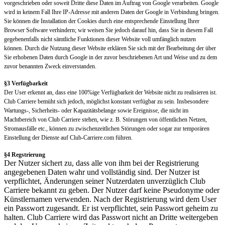
vorgeschrieben oder soweit Dritte diese Daten im Auftrag von Google verarbeiten. Google
wird in keinem Fall Ihre IP-Adresse mit anderen Daten der Google in Verbindung bringen.
Sie können die Installation der Cookies durch eine entsprechende Einstellung Ihrer
Browser Software verhindern; wir weisen Sie jedoch darauf hin, dass Sie in diesem Fall
gegebenenfalls nicht sämtliche Funktionen dieser Website voll umfänglich nutzen
können. Durch die Nutzung dieser Website erklären Sie sich mit der Bearbeitung der über
Sie erhobenen Daten durch Google in der zuvor beschriebenen Art und Weise und zu dem
zuvor benannten Zweck einverstanden.
§3 Verfügbarkeit
Der User erkennt an, dass eine 100%ige Verfügbarkeit der Website nicht zu realisieren ist.
Club Carriere bemüht sich jedoch, möglichst konstant verfügbar zu sein. Insbesondere
Wartungs-, Sicherheits- oder Kapazitätsbelange sowie Ereignisse, die nicht im
Machtbereich von Club Carriere stehen, wie z. B. Störungen von öffentlichen Netzen,
Stromausfälle etc., können zu zwischenzeitlichen Störungen oder sogar zur temporären
Einstellung der Dienste auf Club-Carriere.com führen.
§4 Regstrierung
Der Nutzer sichert zu, dass alle von ihm bei der Registrierung
angegebenen Daten wahr und vollständig sind. Der Nutzer ist
verpflichtet, Änderungen seiner Nutzerdaten unverzüglich Club
Carriere bekannt zu geben. Der Nutzer darf keine Pseudonyme oder
Künstlernamen verwenden. Nach der Registrierung wird dem User
ein Passwort zugesandt. Er ist verpflichtet, sein Passwort geheim zu
halten. Club Carriere wird das Passwort nicht an Dritte weitergeben